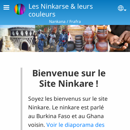
Aller au contenu principal
Les Ninkarse & leurs
Se
couleurs
Nankana / Frafra
Bienvenue sur le
Site Ninkare !
Soyez les bienvenus sur le site
Ninkare. Le ninkare est parlé
au Burkina Faso et au Ghana
voisin.
Voir le diaporama des