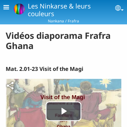
Aller au contenu principal
Les Ninkarse & leurs
Se
couleurs
Nankana / Frafra
Vidéos diaporama Frafra
Ghana
Mat. 2.01-23 Visit of the Magi
Fichier vidéo
Lire