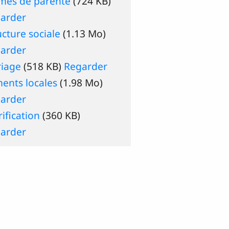
mes de parenté
(724 KB)
arder
ucture sociale
(1.13 Mo)
arder
iage
(518 KB)
Regarder
ments locales
(1.98 Mo)
arder
rification
(360 KB)
arder