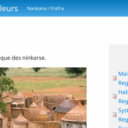
leurs
Nankana / Frafra
itique des ninkarse.
Mai
Reg
Hab
Reg
Sys
Reg