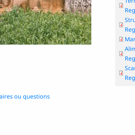
Ter
Reg
Str
Reg
Mar
Ali
Reg
Sca
Reg
ires ou questions