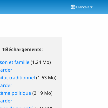
Français
Select your langu
Téléchargements:
son et famille
(1.24 Mo)
arder
itat traditionnel
(1.63 Mo)
arder
tème politique
(2.19 Mo)
arder