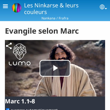
Aller au contenu principal
Les Ninkarse & leurs
Se
couleurs
Nankana / Frafra
Evangile selon Marc
Lire
la
Marc 1.1-8
vidéo