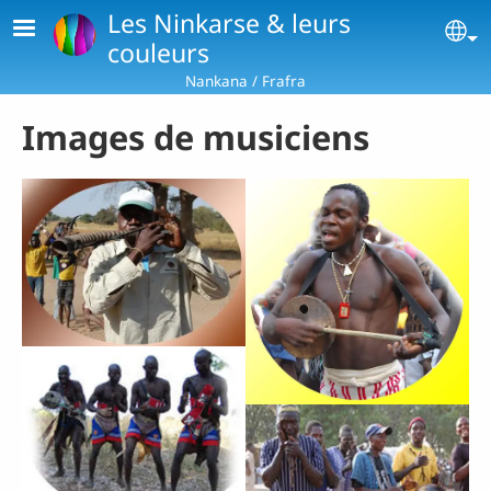
Aller au contenu principal
Les Ninkarse & leurs
Se
couleurs
Nankana / Frafra
Images de musiciens