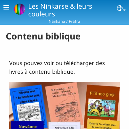
Aller au contenu principal
Les Ninkarse & leurs
Se
couleurs
Nankana / Frafra
Contenu biblique
Vous pouvez voir ou télécharger des
livres à contenu biblique.