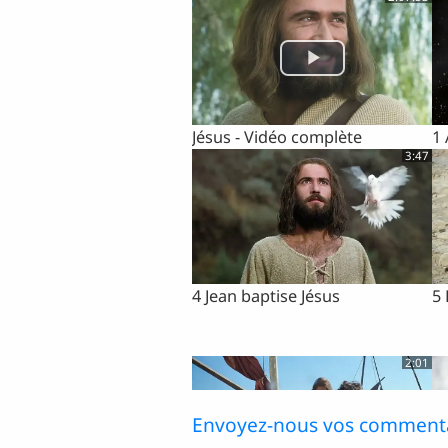
Jésus - Vidéo complète
1
3:47
4 Jean baptise Jésus
5 
2:01
Envoyez-nous vos commenta