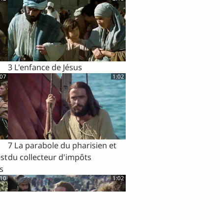
3 L'enfance de Jésus
:07
1:02
7 La parabole du pharisien et
st
du collecteur d'impôts
s
:10
1:02