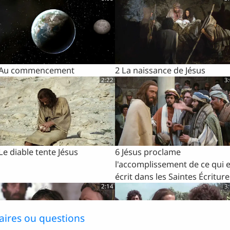
 Au commencement
2 La naissance de Jésus
2:22
3
Le diable tente Jésus
6 Jésus proclame
l'accomplissement de ce qui e
écrit dans les Saintes Écriture
2:14
3
ires ou questions