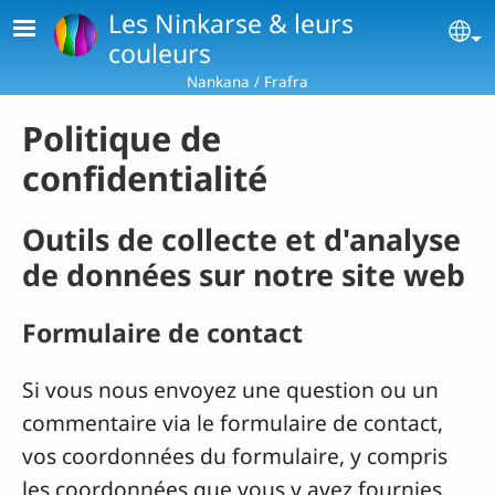
Aller au contenu principal
Les Ninkarse & leurs
Se
couleurs
Nankana / Frafra
Politique de
confidentialité
Outils de collecte et d'analyse
de données sur notre site web
Formulaire de contact
Si vous nous envoyez une question ou un
commentaire via le formulaire de contact,
vos coordonnées du formulaire, y compris
les coordonnées que vous y avez fournies,