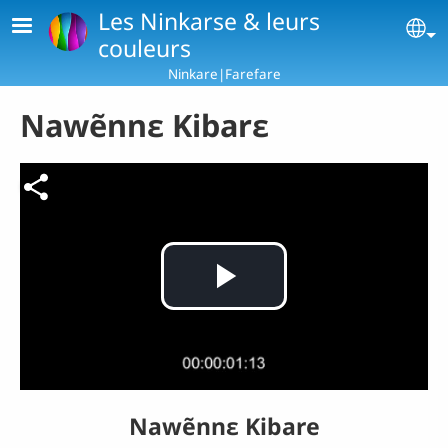
Skip to main content
Les Ninkarse & leurs
Se
couleurs
Ninkare|Farefare
Nawẽnnɛ Kibarɛ
Fichier vidéo
Play
Video
Nawẽnnɛ Kibare