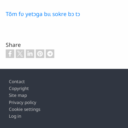
Tõm fʋ yetɔga bɩɩ sokre bɔ tɔ
Share
Footer
Contact
Copyright
Site map
Privacy policy
Cookie settings
Log in