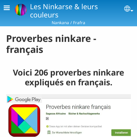
Aller au contenu principal
Les Ninkarse & leurs
Se
couleurs
Nankana / Frafra
Proverbes ninkare -
français
Voici 206 proverbes ninkare
expliqués en français.