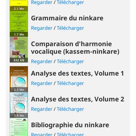
Regarder
/
Télécharger
2.1 Mo
Grammaire du ninkare
Regarder
/
Télécharger
1.7 Mo
Comparaison d'harmonie
vocalique (kassem-ninkare)
832 KB
Regarder
/
Télécharger
Analyse des textes, Volume 1
Regarder
/
Télécharger
2.3 Mo
Analyse des textes, Volume 2
Regarder
/
Télécharger
1.9 Mo
Bibliographie du ninkare
Regarder
/
Télécharger