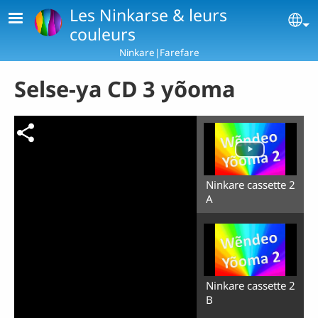
Skip to main content
Les Ninkarse & leurs
Se
couleurs
Ninkare|Farefare
Selse-ya CD 3 yõoma
Ninkare cassette 2
A
Ninkare cassette 2
B