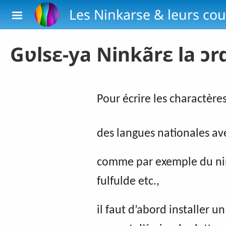
Skip to main content
Les Ninkarse & leurs cou
Gʋlsɛ-ya Ninkãrɛ la ɔr
Pour écrire les charactère
des
langues nationales av
comme par exemple du nin
fulfulde etc.,
il faut d’abord installer 