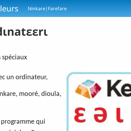
leurs
Ninkare|Farefare
dɩnatɛɛrɩ
s spéciaux
ec un ordinateur,
kare, mooré, dioula,
un programme qui