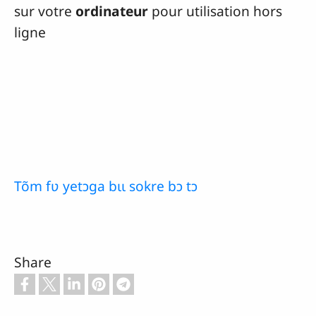
sur votre
ordinateur
pour utilisation hors
ligne
Tõm fʋ yetɔga bɩɩ sokre bɔ tɔ
Share