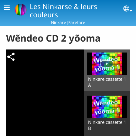
Skip to main content
Les Ninkarse & leurs
Se
couleurs
Ninkare|Farefare
Wẽndeo CD 2 yõoma
Ninkare cassette 1
A
Ninkare cassette 1
B