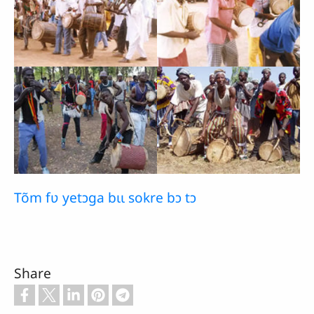
Tõm fʋ yetɔga bɩɩ sokre bɔ tɔ
Share