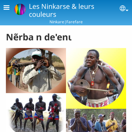
Skip to main content
Les Ninkarse & leurs
Se
couleurs
Ninkare|Farefare
Nẽrba n de'enɩ