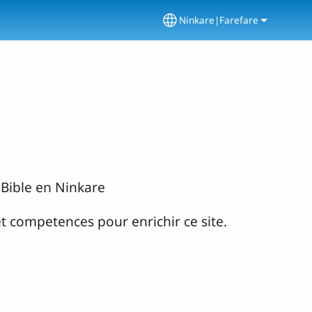
Ninkare|Farefare
Select your language
 Bible en Ninkare
et competences pour enrichir ce site.