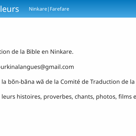
leurs
Ninkare|Farefare
ion de la Bible en Ninkare.
bɔ:burkinalangues@gmail.com
ɛ la bõn-bãna wã de la Comité de Traduction de la
 leurs histoires, proverbes, chants, photos, films 