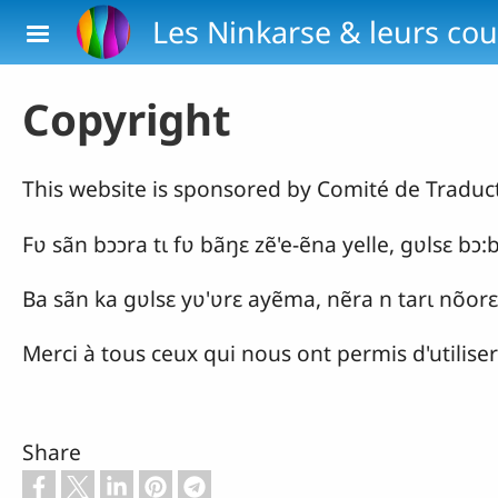
Skip to main content
Les Ninkarse & leurs cou
Copyright
This website is sponsored by Comité de Traduct
Fʋ sãn bɔɔra tɩ fʋ bãŋɛ zẽ'e-ẽna yelle, gʋlsɛ 
Ba sãn ka gʋlsɛ yʋ'ʋrɛ ayẽma, nẽra n tarɩ nõor
Merci à tous ceux qui nous ont permis d'utiliser
Share