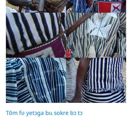
Tõm fʋ yetɔga bɩɩ sokre bɔ tɔ